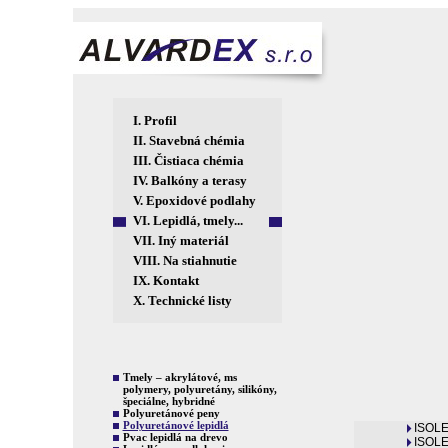
I.
Profil
II.
Stavebná chémia
III.
Čistiaca chémia
IV.
Balkóny a terasy
V.
Epoxidové podlahy
VI.
Lepidlá, tmely...
VII.
Iný materiál
VIII.
Na stiahnutie
IX.
Kontakt
X.
Technické listy
Tmely – akrylátové, ms
polymery, polyuretány, silikóny,
špeciálne, hybridné
Polyuretánové peny
Polyuretánové lepidlá
ISOL
Pvac lepidlá na drevo
ISOLE