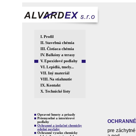
I.
Profil
II.
Stavebná chémia
III.
Čistiaca chémia
IV.
Balkóny a terasy
V.
Epoxidové podlahy
VI.
Lepidlá, tmely...
VII.
Iný materiál
VIII.
Na stiahnutie
IX.
Kontakt
X.
Technické listy
Opravné hmoty a prísady
Priemyselné a interiérové
OCHRANNÉ 
podlahy
Ochranné a izolačné chemicky
odolné povlaky
pre záchytné 
Ochranné vysoko chemicky
a pod.