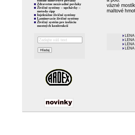
odolné silnovrstvé povlaky
Zdravotne nezávadné povlaky
väzné mostík
Živičné systémy – upchávky –
maltové hmot
metoda cipp
Injektážne živičné systémy
Laminovacie živičné systémy
Živičný systém pre izoláciu
mostných konštrukcií
LENA 
LENA 
LENA 
LENA 