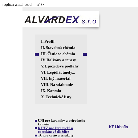
replica watches china" />
I.
Profil
II.
Stavebná chémia
III.
Čistiaca chémia
IV.
Balkóny a terasy
V.
Epoxidové podlahy
VI.
Lepidlá, tmely...
VII.
Iný materiál
VIII.
Na stiahnutie
IX.
Kontakt
X.
Technické listy
UNI pre keramiky a prírodného
kameňa
KF Lithofin
KF/FZ pre keramické a
porcelánové dlaždice
TC pre cotto a terakoty