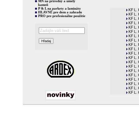
MN na prírodný a umelý
kameň
P & L na parkety a lamináty
KF L. 
HLAVNÉ pre dom a zahradu
KF L. 
PRO pre profesionálne použitie
KF L. 
KF L. 
KF L. 
KF L. 
KF L.
KF L. 
KF L. 
KF L.
KF L. 
KF L. 
KF L. 
KF L. 
KF L. 
KF L. 
KF L. 
KF L. 
KF L. 
KF L. 