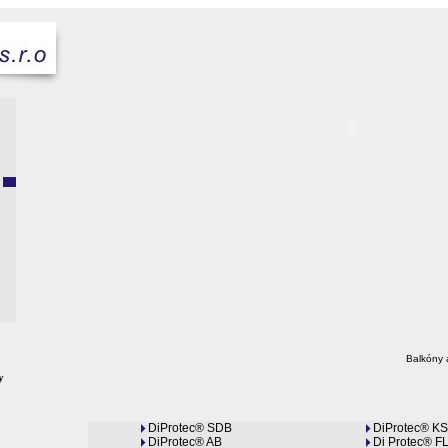
Balkóny a
y
DiProtec® SDB
DiProtec® K
DiProtec® AB
Di Protec® F