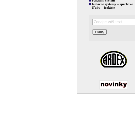
Fasádny systém
Izolačné systémy – sprchové
žľaby – izolácie