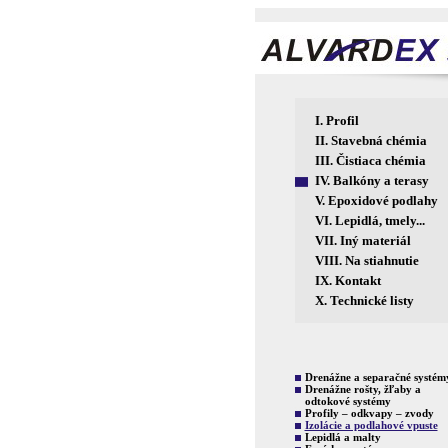
I.
Profil
II.
Stavebná chémia
III.
Čistiaca chémia
IV.
Balkóny a terasy
V.
Epoxidové podlahy
VI.
Lepidlá, tmely...
VII.
Iný materiál
VIII.
Na stiahnutie
IX.
Kontakt
X.
Technické listy
Drenážne a separačné systém
Drenážne rošty, žľaby a
odtokové systémy
Profily – odkvapy – zvody
Izolácie a podlahové vpuste
Lepidlá a malty