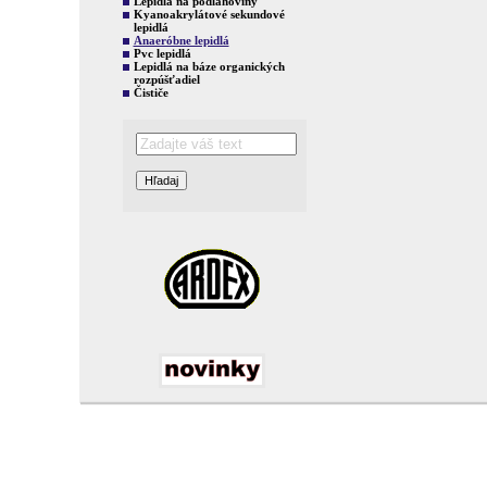
Lepidlá na podlahoviny
Kyanoakrylátové sekundové
lepidlá
Anaeróbne lepidlá
Pvc lepidlá
Lepidlá na báze organických
rozpúšťadiel
Čističe