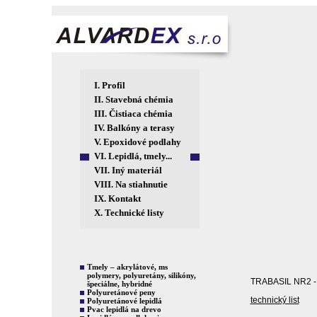
I.
Profil
II.
Stavebná chémia
III.
Čistiaca chémia
IV.
Balkóny a terasy
V.
Epoxidové podlahy
VI.
Lepidlá, tmely...
VII.
Iný materiál
VIII.
Na stiahnutie
IX.
Kontakt
X.
Technické listy
Tmely – akrylátové, ms
polymery, polyuretány, silikóny,
TRABASIL NR2 - 
špeciálne, hybridné
Polyuretánové peny
technický list
Polyuretánové lepidlá
Pvac lepidlá na drevo