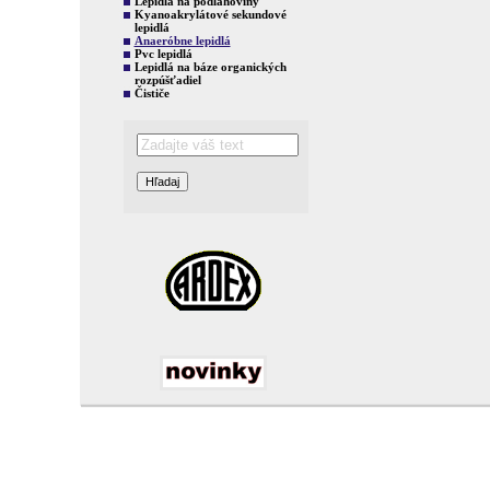
Lepidlá na podlahoviny
Kyanoakrylátové sekundové
lepidlá
Anaeróbne lepidlá
Pvc lepidlá
Lepidlá na báze organických
rozpúšťadiel
Čističe