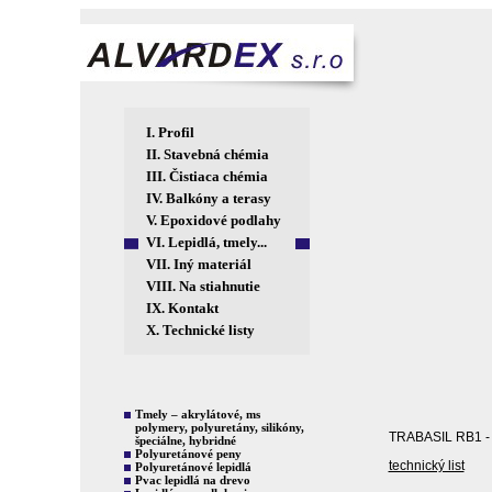
I.
Profil
II.
Stavebná chémia
III.
Čistiaca chémia
IV.
Balkóny a terasy
V.
Epoxidové podlahy
VI.
Lepidlá, tmely...
VII.
Iný materiál
VIII.
Na stiahnutie
IX.
Kontakt
X.
Technické listy
Tmely – akrylátové, ms
polymery, polyuretány, silikóny,
TRABASIL RB1 - 
špeciálne, hybridné
Polyuretánové peny
technický list
Polyuretánové lepidlá
Pvac lepidlá na drevo